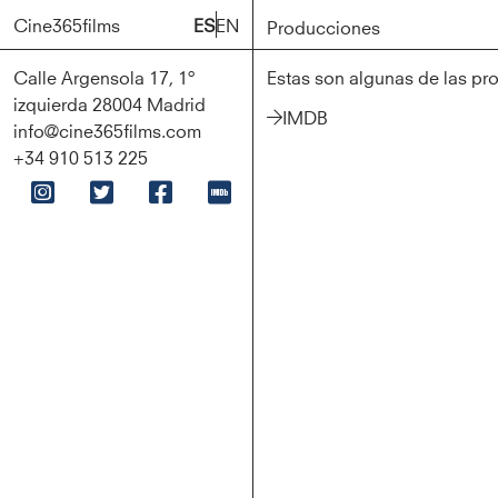
Cine365films
Cine365films
ES
ES
EN
EN
Producciones
Producciones
Calle Argensola 17, 1º
Estas son algunas de las pr
izquierda 28004 Madrid
IMDB
info@cine365films.com
+34 910 513 225